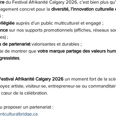
re
 du Festival Afrikanité Calgary 2026, c’est bien plus qu
ngagement concret pour la 
diversité, l’innovation culturelle 
 :
ivilégiée
 auprès d’un public multiculturel et engagé ;
ance
 sur nos supports promotionnels (affiches, réseaux soc
es) ;
 de partenariat
 valorisantes et durables ;
te de montrer que 
votre marque partage des valeurs hum
gressistes
.
Festival Afrikanité Calgary 2026
 un moment fort de la scèn
oyez artiste, visiteur·se, entrepreneur·se ou commanditaire
u cœur de la célébration.
u proposer un partenariat : 
tculturalbridge.ca