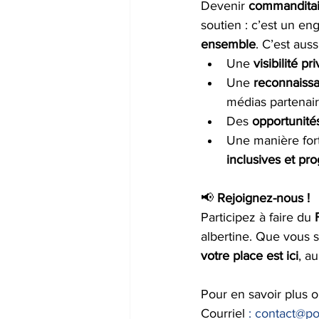
Devenir 
commanditai
soutien : c’est un e
ensemble
. C’est aussi
Une 
visibilité pr
Une 
reconnaiss
médias partenair
Des 
opportunités
Une manière for
inclusives et pro
📢 
Rejoignez-nous !
Participez à faire du 
albertine. Que vous s
votre place est ici
, a
Pour en savoir plus o
Courriel 
:
contact@pon