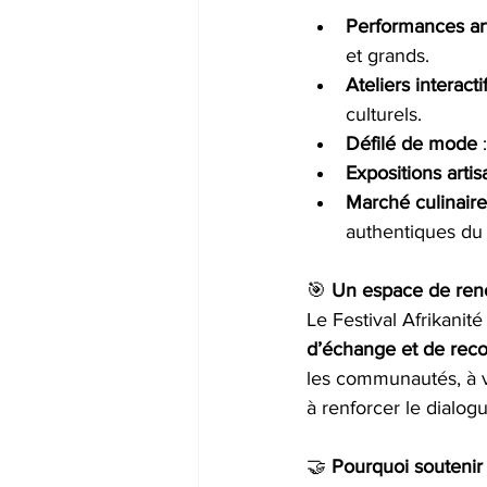
Performances art
et grands.
Ateliers interacti
culturels.
Défilé de mode
 
Expositions artis
Marché culinaire
authentiques du 
🎯 
Un espace de renc
Le Festival Afrikanité
d’échange et de rec
les communautés, à va
à renforcer le dialogu
🤝 
Pourquoi soutenir l