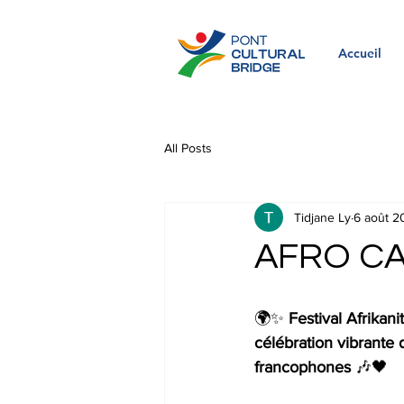
Accueil
All Posts
Tidjane Ly
6 août 2
AFRO CA
🌍✨ 
Festival Afrikan
célébration vibrante d
francophones
 🎶🖤