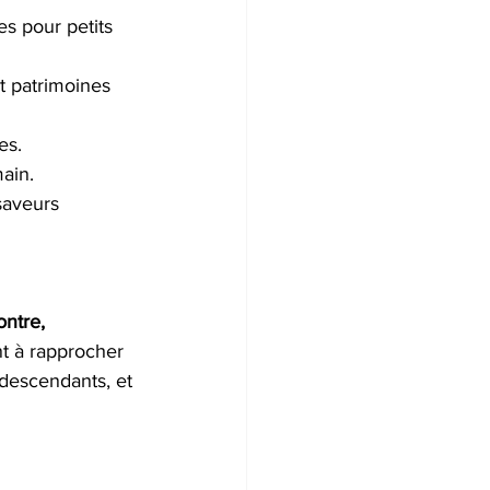
s pour petits 
t patrimoines 
es.
main.
 saveurs 
ontre, 
nt à rapprocher 
-descendants, et 