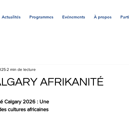
Actualités
Programmes
Evénements
À propos
Part
025
2 min de lecture
LGARY AFRIKANITÉ
ité Calgary 2026 : Une 
es cultures africaines 