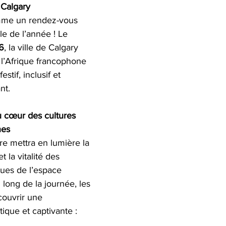
 Calgary 
mme un rendez-vous 
le de l’année ! Le 
6
, la ville de Calgary 
 l’Afrique francophone 
stif, inclusif et 
nt.
 cœur des cultures 
nes
re mettra en lumière la 
t la vitalité des 
sues de l’espace 
long de la journée, les 
couvrir une 
ique et captivante :