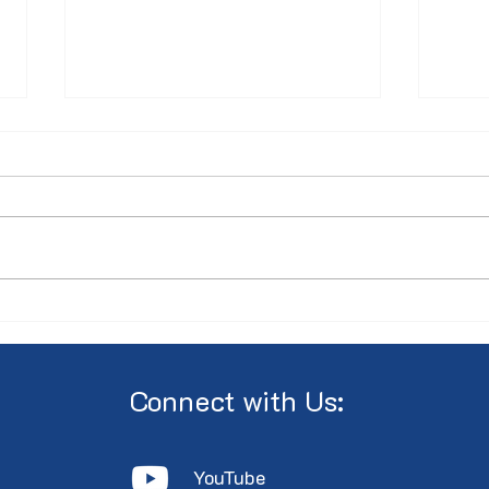
Compte Rendu AGA 2026
COM
Asse
Annu
Cult
Connect with Us:
YouTube