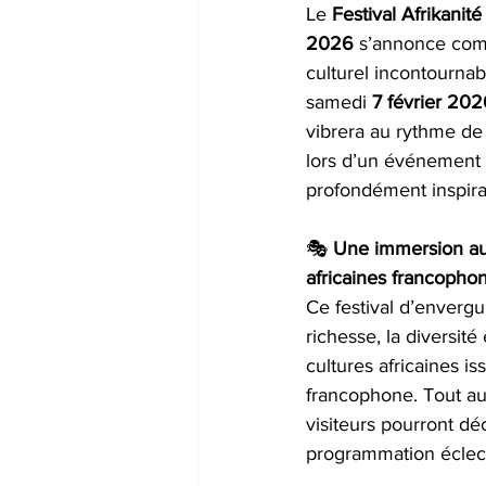
Le 
Festival Afrikanité
2026
 s’annonce co
culturel incontournab
samedi 
7 février 202
vibrera au rythme de
lors d’un événement fe
profondément inspira
🎭 
Une immersion au
africaines francopho
Ce festival d’envergu
richesse, la diversité e
cultures africaines is
francophone. Tout au 
visiteurs pourront dé
programmation éclect