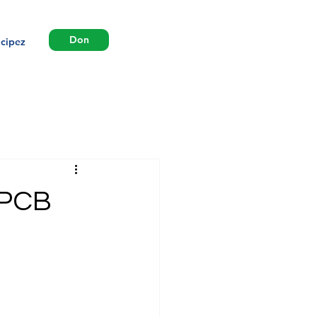
Don
icipez
 PCB