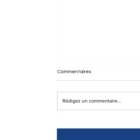
Commentaires
Rédigez un commentaire...
ATELIER D’INITIATION AU
SLAM EN FRANÇAIS