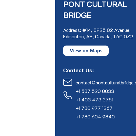
PONT CULTURAL
BRIDGE
Address: #14, 8925 82 Avenue,
Edmonton, AB, Canada, T6C 0Z2
View on Maps
Contact Us:
contact@pontculturalbridge.
+1 587 520 8833
+1 403 473 3751
+1 780 977 1367
+1 780 604 9840