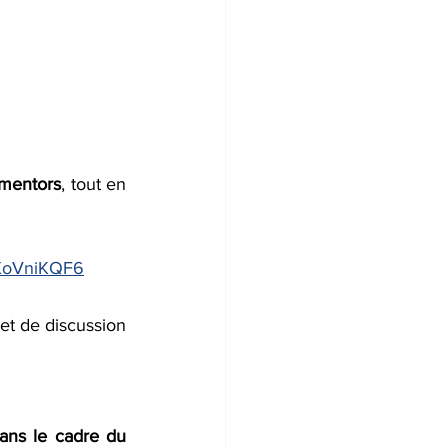
 mentors
, tout en 
HXoVniKQF6
t de discussion 
ns le cadre du 