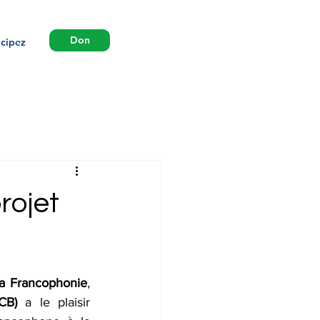
Don
icipez
rojet
la Francophonie
, 
CB)
 a le plaisir 