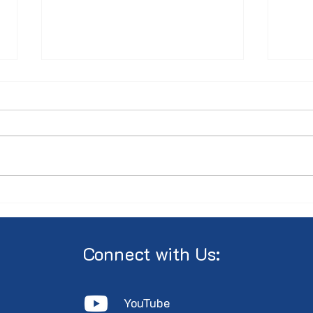
Compte Rendu AGA 2026
COM
Asse
Annu
Cult
Connect with Us:
YouTube