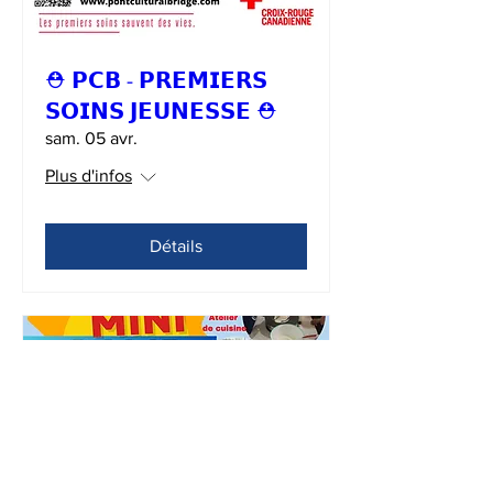
⛑ 𝗣𝗖𝗕 - 𝗣𝗥𝗘𝗠𝗜𝗘𝗥𝗦
𝗦𝗢𝗜𝗡𝗦 𝗝𝗘𝗨𝗡𝗘𝗦𝗦𝗘 ⛑
sam. 05 avr.
Plus d'infos
Détails