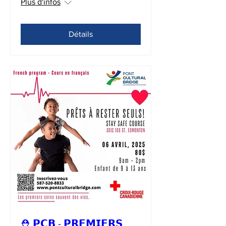
Plus d'infos
Détails
⛑ 𝗣𝗖𝗕 - 𝗣𝗥𝗘𝗠𝗜𝗘𝗥𝗦