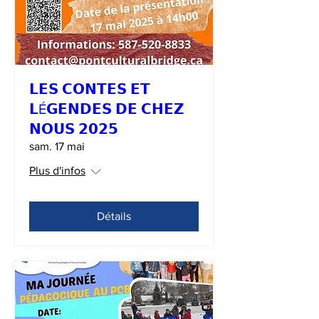
𝗟𝗘𝗦 𝗖𝗢𝗡𝗧𝗘𝗦 𝗘𝗧
𝗟É𝗚𝗘𝗡𝗗𝗘𝗦 𝗗𝗘 𝗖𝗛𝗘𝗭
𝗡𝗢𝗨𝗦 𝟮𝟬𝟮𝟱
sam. 17 mai
Plus d'infos
Détails