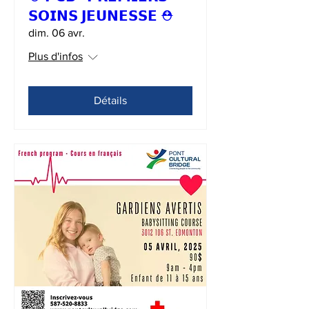
𝗦𝗢𝗜𝗡𝗦 𝗝𝗘𝗨𝗡𝗘𝗦𝗦𝗘 ⛑
dim. 06 avr.
Plus d'infos
Détails