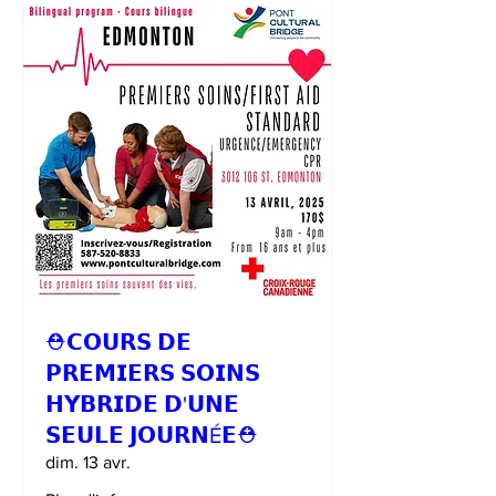
⛑𝗖𝗢𝗨𝗥𝗦 𝗗𝗘
𝗣𝗥𝗘𝗠𝗜𝗘𝗥𝗦 𝗦𝗢𝗜𝗡𝗦
𝗛𝗬𝗕𝗥𝗜𝗗𝗘 𝗗'𝗨𝗡𝗘
𝗦𝗘𝗨𝗟𝗘 𝗝𝗢𝗨𝗥𝗡É𝗘⛑
dim. 13 avr.