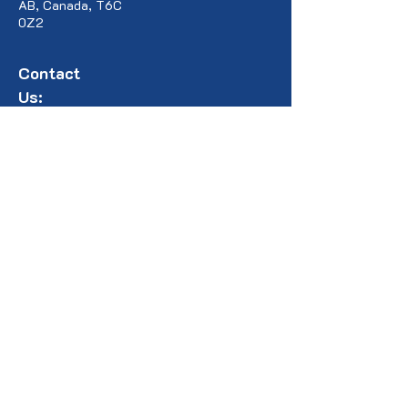
AB, Canada, T6C
0Z2
Contact
Us:
contact@pontculturalbridge.c
a
+1 587 520 8833
+1 403 473 3751
+1 780 977 1367
+1 780 604 9840
Connect with Us:
YouTube
Faceboo
k
Instagram