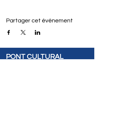
Partager cet événement
PONT CULTURAL
BRIDGE
Address: #14, 8925
View on Maps
82 Avenue, Edmonton,
AB, Canada, T6C
0Z2
Contact
Us:
contact@pontculturalbridge.c