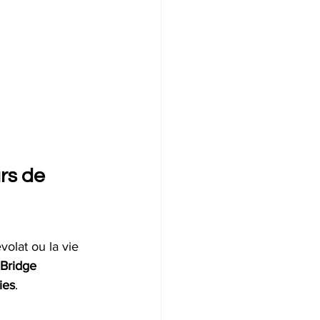
rs de 
olat ou la vie 
 Bridge 
ies
.