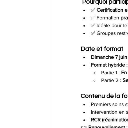
Pourquoi partici
✅ 
Certification 
✅ Formation 
pra
✅ Idéale pour le
✅ Groupes restre
Date et format
Dimanche 7 jui
Format hybride :
Partie 1 : 
En 
Partie 2 : 
Se
Contenu de la f
Premiers soins s
Intervention en 
RCR (réanimation
👉 
Renouvellement :