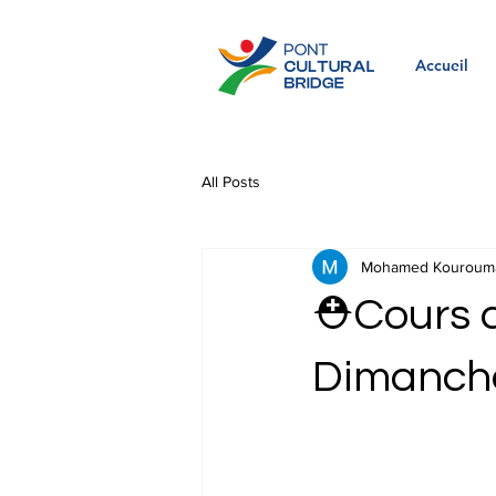
Accueil
All Posts
Mohamed Kouroum
⛑️Cours d
Dimanche