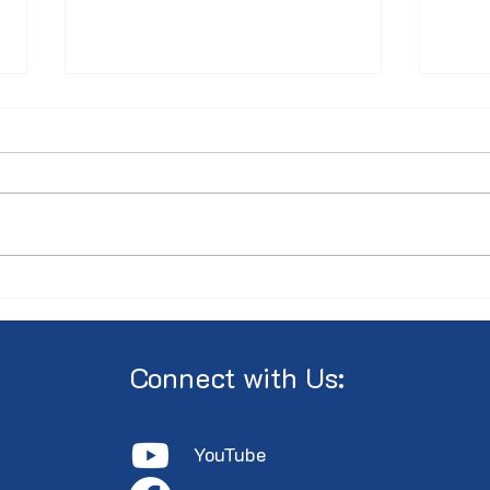
Compte Rendu AGA 2026
COM
Asse
Annu
Cult
Connect with Us:
YouTube