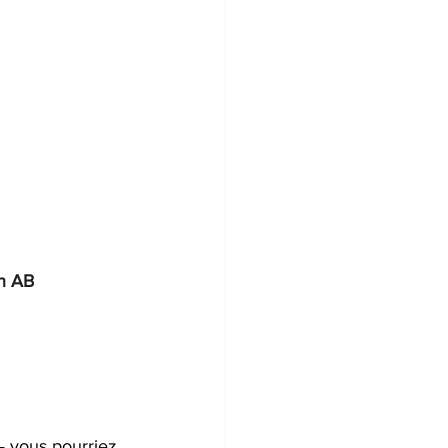
n AB 
 — vous pourriez 