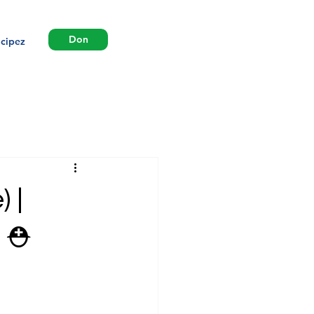
Don
icipez
 |
 ⛑️