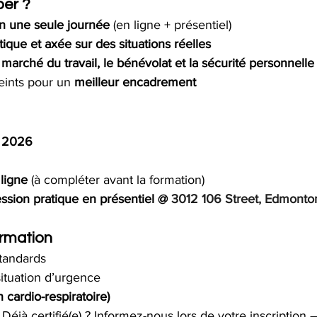
per ?
en une seule journée
 (en ligne + présentiel)
tique et axée sur des situations réelles
 
marché du travail, le bénévolat et la sécurité personnelle
ints pour un 
meilleur encadrement
n 2026
ligne
 (à compléter avant la formation)
ssion pratique en présentiel
@ 
3012 106 Street, Edmonto
ormation
tandards
situation d’urgence
 cardio-respiratoire)
 
Déjà certifié(e) ? Informez-nous lors de votre inscription