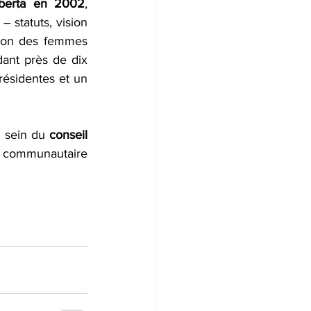
Alberta en 2002
, 
 statuts, vision 
ion des femmes 
ant près de dix 
résidentes et un 
 sein du 
conseil 
 communautaire 