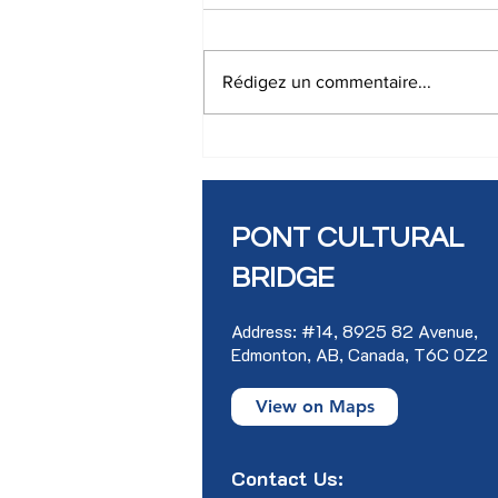
Rédigez un commentaire...
ATELIER D’INITIATION AU
SLAM EN FRANÇAIS
PONT CULTURAL
BRIDGE
Address: #14, 8925 82 Avenue,
Edmonton, AB, Canada, T6C 0Z2
View on Maps
Contact Us: