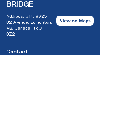
BRIDGE
Address: #14, 8925
View on Maps
82 Avenue, Edmonton,
AB, Canada, T6C
0Z2
Contact
Us:
contact@pontculturalbridge.c
a
+1 587 520 8833
+1 403 473 3751
+1 780 977 1367
+1 780 604 9840
Connect with Us:
YouTube