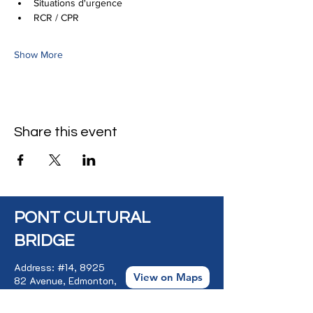
Situations d'urgence
RCR / CPR
Show More
Share this event
PONT CULTURAL
BRIDGE
Address: #14, 8925
View on Maps
82 Avenue, Edmonton,
AB, Canada, T6C
0Z2