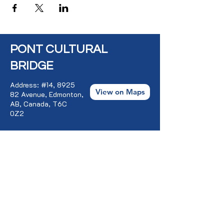
PONT CULTURAL
BRIDGE
Address: #14, 8925
View on Maps
82 Avenue, Edmonton,
AB, Canada, T6C
0Z2
Contact
Us:
contact@pontculturalbridge.c
a
+1 587 520 8833
+1 403 473 3751
+1 780 977 1367