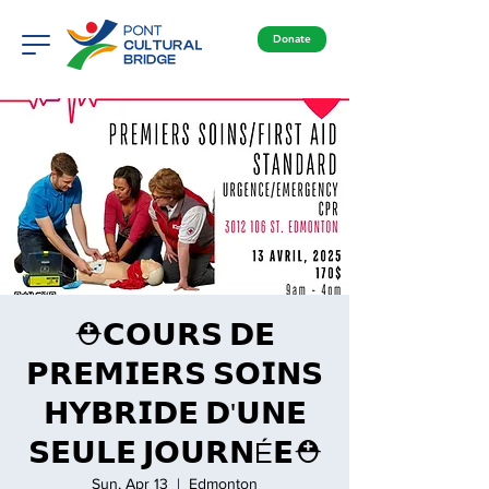
Donate
⛑𝗖𝗢𝗨𝗥𝗦 𝗗𝗘
𝗣𝗥𝗘𝗠𝗜𝗘𝗥𝗦 𝗦𝗢𝗜𝗡𝗦
𝗛𝗬𝗕𝗥𝗜𝗗𝗘 𝗗'𝗨𝗡𝗘
𝗦𝗘𝗨𝗟𝗘 𝗝𝗢𝗨𝗥𝗡É𝗘⛑
Sun, Apr 13
  |  
Edmonton