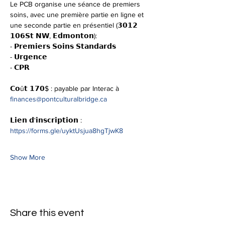
Le PCB organise une séance de premiers 
soins, avec une première partie en ligne et 
une seconde partie en présentiel (𝟯𝟬𝟭𝟮 
𝟭𝟬𝟲𝗦𝘁 𝗡𝗪, 𝗘𝗱𝗺𝗼𝗻𝘁𝗼𝗻):
- 𝗣𝗿𝗲𝗺𝗶𝗲𝗿𝘀 𝗦𝗼𝗶𝗻𝘀 𝗦𝘁𝗮𝗻𝗱𝗮𝗿𝗱𝘀
- 𝗨𝗿𝗴𝗲𝗻𝗰𝗲
- 𝗖𝗣𝗥
𝗖𝗼û𝘁 𝟭𝟳𝟬$ : payable par Interac à 
finances@pontculturalbridge.ca
𝗟𝗶𝗲𝗻 𝗱'𝗶𝗻𝘀𝗰𝗿𝗶𝗽𝘁𝗶𝗼𝗻 : 
https://forms.gle/uyktUsjua8hgTjwK8
Show More
Share this event