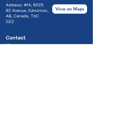
Address: #14, 8925
View on Maps
82 Avenue, Edmonton,
AB, Canada, T6C
0Z2
Contact
Us:
contact@pontculturalbridge.c
a
+1 587 520 8833
+1 403 473 3751
+1 780 977 1367
+1 780 604 9840
Connect with Us:
YouTube
Faceboo
k