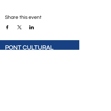
Share this event
PONT CULTURAL
BRIDGE
Address: #14, 8925
View on Maps
82 Avenue, Edmonton,
AB, Canada, T6C
0Z2
Contact
Us:
contact@pontculturalbridge.c