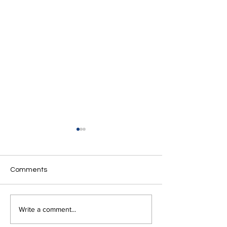
Comments
Minutes of the 2026 AGM
PRESS RELEASE
Write a comment...
Annual General